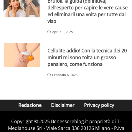
Brufoli, la guida (definitiva)
dell’esperto per capire le vere cause
ed eliminarli una volta per tutte dal
viso
Aprile 1, 2025
Cellulite addio! Con la tecnica dei 20
minuti mi sono tolta un grosso
pensiero, come funziona
Febbraio 6, 2025
Redazione
Disclaimer
Privacy policy
Copyright © 2025 Benessereblog.it proprietà di T-
Mediahouse Srl - Viale Sarca 336 20126 Milano - P.Iva