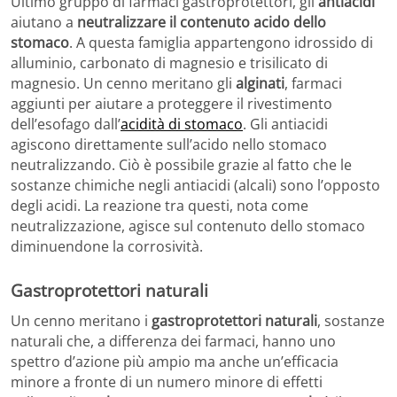
Ultimo gruppo di farmaci gastroprotettori, gli
antiacidi
aiutano a
neutralizzare il contenuto acido dello
stomaco
. A questa famiglia appartengono idrossido di
alluminio, carbonato di magnesio e trisilicato di
magnesio. Un cenno meritano gli
alginati
, farmaci
aggiunti per aiutare a proteggere il rivestimento
dell’esofago dall’
acidità di stomaco
. Gli antiacidi
agiscono direttamente sull’acido nello stomaco
neutralizzando. Ciò è possibile grazie al fatto che le
sostanze chimiche negli antiacidi (alcali) sono l’opposto
degli acidi. La reazione tra questi, nota come
neutralizzazione, agisce sul contenuto dello stomaco
diminuendone la corrosività.
Gastroprotettori naturali
Un cenno meritano i
gastroprotettori naturali
, sostanze
naturali che, a differenza dei farmaci, hanno uno
spettro d’azione più ampio ma anche un’efficacia
minore a fronte di un numero minore di effetti