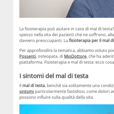
La fisioterapia può aiutare in caso di mal di tes
spesso nella vita dei pazienti che ne soffrono, all
davvero preoccupanti. La
fisioterapia per il mal d
Per approfondire la tematica, abbiamo voluto p
Possenti
, osteopata, di
MioDottore
, che ha aderi
piattaforma. Fisioterapia e mal di testa: ecco cos
I sintomi del mal di testa
Il
mal di testa
, benché sia solitamente una condiz
sintomi
particolarmente fastidiosi, come dolori an
possono influire sulla qualità della vita.