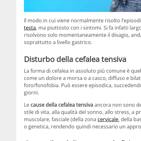
Il modo in cui viene normalmente risolto l’episodi
testa
, ma piuttosto con i sintomi. Si fa infatti larg
risolvono solo momentaneamente il disagio, andand
soprattutto a livello gastrico.
Disturbo della cefalea tensiva
La forma di cefalea in assoluto più comune è quell
come un dolore a morsa o a casco, diffuso e bilate
foto/fonofobia. Può essere episodica, succedendo s
giorni.
Le
cause della cefalea tensiva
ancora non sono del
stile di vita, alla qualità del sonno, allo stress, 
muscolare, fasciale (della zona
cervicale
, della b
o genetica, rendendo quindi necessario un approcc