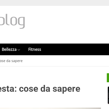
Bellezza
Fitness
 cose da sapere
testa: cose da sapere