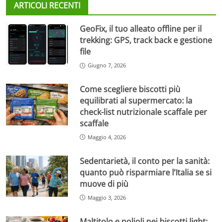
ARTICOLI RECENTI
GeoFix, il tuo alleato offline per il
trekking: GPS, track back e gestione
file
Giugno 7, 2026
Come scegliere biscotti più
equilibrati al supermercato: la
check-list nutrizionale scaffale per
scaffale
Maggio 4, 2026
Sedentarietà, il conto per la sanità:
quanto può risparmiare l’Italia se si
muove di più
Maggio 3, 2026
Maltitolo e polioli nei biscotti light: