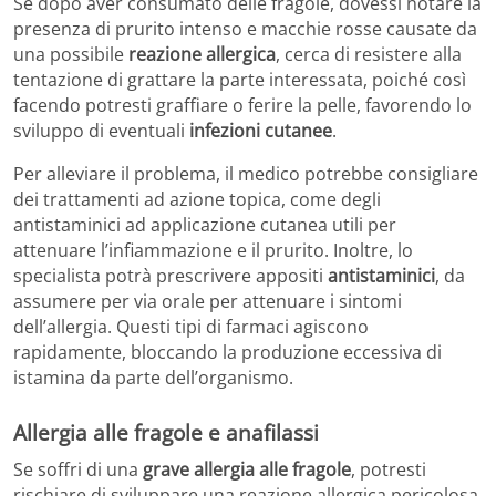
Se dopo aver consumato delle fragole, dovessi notare la
presenza di prurito intenso e macchie rosse causate da
una possibile
reazione allergica
, cerca di resistere alla
tentazione di grattare la parte interessata, poiché così
facendo potresti graffiare o ferire la pelle, favorendo lo
sviluppo di eventuali
infezioni cutanee
.
Per alleviare il problema, il medico potrebbe consigliare
dei trattamenti ad azione topica, come degli
antistaminici ad applicazione cutanea utili per
attenuare l’infiammazione e il prurito. Inoltre, lo
specialista potrà prescrivere appositi
antistaminici
, da
assumere per via orale per attenuare i sintomi
dell’allergia. Questi tipi di farmaci agiscono
rapidamente, bloccando la produzione eccessiva di
istamina da parte dell’organismo.
Allergia alle fragole e anafilassi
Se soffri di una
grave allergia alle fragole
, potresti
rischiare di sviluppare una reazione allergica pericolosa