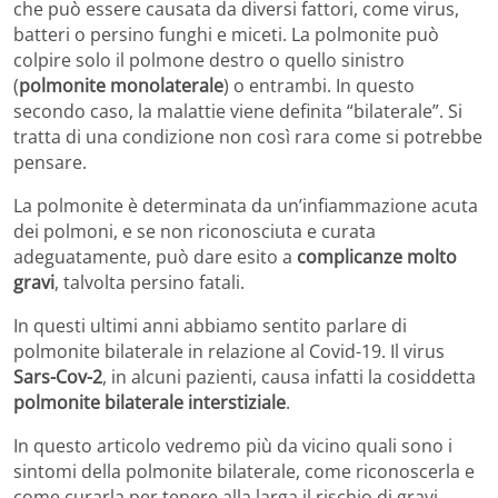
che può essere causata da diversi fattori, come virus,
batteri o persino funghi e miceti. La polmonite può
colpire solo il polmone destro o quello sinistro
(
polmonite monolaterale
) o entrambi. In questo
secondo caso, la malattie viene definita “bilaterale”. Si
tratta di una condizione non così rara come si potrebbe
pensare.
La polmonite è determinata da un’infiammazione acuta
dei polmoni, e se non riconosciuta e curata
adeguatamente, può dare esito a
complicanze molto
gravi
, talvolta persino fatali.
In questi ultimi anni abbiamo sentito parlare di
polmonite bilaterale in relazione al Covid-19. Il virus
Sars-Cov-2
, in alcuni pazienti, causa infatti la cosiddetta
polmonite bilaterale interstiziale
.
In questo articolo vedremo più da vicino quali sono i
sintomi della polmonite bilaterale, come riconoscerla e
come curarla per tenere alla larga il rischio di gravi