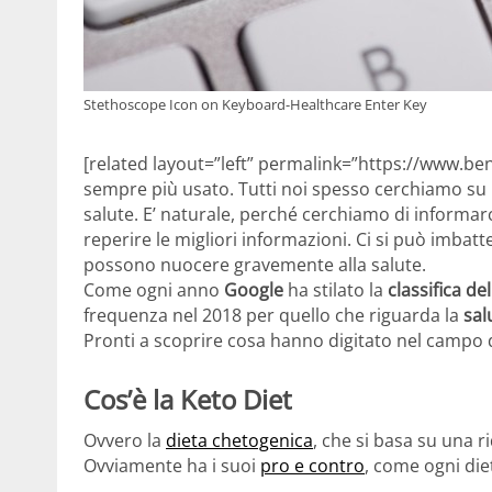
Stethoscope Icon on Keyboard-Healthcare Enter Key
[related layout=”left” permalink=”https://www.bene
sempre più usato. Tutti noi spesso cerchiamo su 
salute. E’ naturale, perché cerchiamo di informar
reperire le migliori informazioni. Ci si può imbatte
possono nuocere gravemente alla salute.
Come ogni anno
Google
ha stilato la
classifica d
frequenza nel 2018 per quello che riguarda la
sal
Pronti a scoprire cosa hanno digitato nel campo di
Cos’è la Keto Diet
Ovvero la
dieta chetogenica
, che si basa su una r
Ovviamente ha i suoi
pro e contro
, come ogni diet