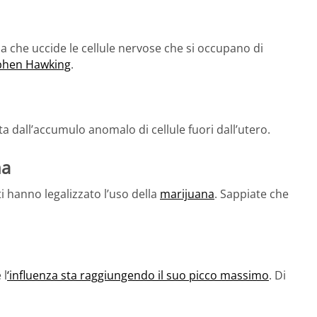
ia che uccide le cellule nervose che si occupano di
phen Hawking
.
 dall’accumulo anomalo di cellule fuori dall’utero.
na
 hanno legalizzato l’uso della
marijuana
. Sappiate che
 l
‘influenza sta raggiungendo il suo picco massimo
. Di