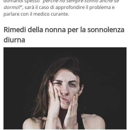
domandi spesso “
perché ho sempre sonno anche se
dormo
?”, sarà il caso di approfondire il problema e
parlare con il medico curante.
Rimedi della nonna per la sonnolenza
diurna