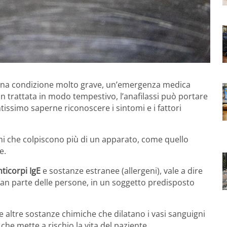
 una condizione molto grave, un’emergenza medica
n trattata in modo tempestivo, l’anafilassi può portare
tissimo saperne riconoscere i sintomi e i fattori
mi che colpiscono più di un apparato, come quello
e.
nticorpi IgE
e sostanze estranee (allergeni), vale a dire
an parte delle persone, in un soggetto predisposto
e altre sostanze chimiche che dilatano i vasi sanguigni
che mette a rischio la vita del paziente.