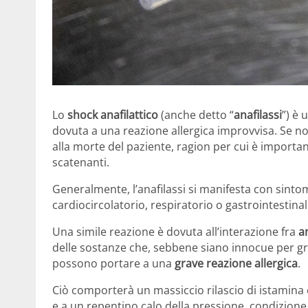
Lo
shock anafilattico
(anche detto “
anafilassi
”) è
dovuta a una reazione allergica improvvisa. Se no
alla morte del paziente, ragion per cui è importan
scatenanti.
Generalmente, l’anafilassi si manifesta con sinto
cardiocircolatorio, respiratorio o gastrointestinal
Una simile reazione è dovuta all’interazione fra
a
delle sostanze che, sebbene siano innocue per gr
possono portare a una
grave reazione allergica
.
Ciò comporterà un massiccio rilascio di istamina 
e a un repentino calo della pressione, condizione 