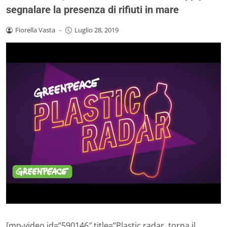
segnalare la presenza di rifiuti in mare
Fiorella Vasta
-
Luglio 28, 2019
[mp-video id=”590146″ title=”Plastic radar, torna il