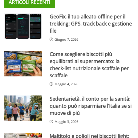
ARTICOLI RECENTI
GeoFix, il tuo alleato offline per il
trekking: GPS, track back e gestione
file
Giugno 7, 2026
Come scegliere biscotti più
equilibrati al supermercato: la
check-list nutrizionale scaffale per
scaffale
Maggio 4, 2026
Sedentarietà, il conto per la sanità:
quanto può risparmiare l’Italia se si
muove di più
Maggio 3, 2026
Maltitolo e polioli nei biscotti light: