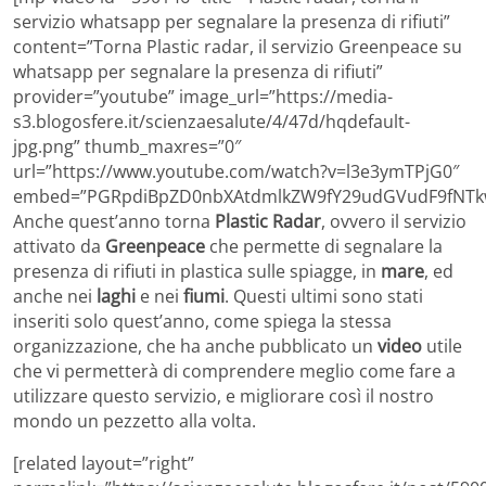
servizio whatsapp per segnalare la presenza di rifiuti”
content=”Torna Plastic radar, il servizio Greenpeace su
whatsapp per segnalare la presenza di rifiuti”
provider=”youtube” image_url=”https://media-
s3.blogosfere.it/scienzaesalute/4/47d/hqdefault-
jpg.png” thumb_maxres=”0″
url=”https://www.youtube.com/watch?v=l3e3ymTPjG0″
embed=”PGRpdiBpZD0nbXAtdmlkZW9fY29udGVudF9fNTk
Anche quest’anno torna
Plastic Radar
, ovvero il servizio
attivato da
Greenpeace
che permette di segnalare la
presenza di rifiuti in plastica sulle spiagge, in
mare
, ed
anche nei
laghi
e nei
fiumi
. Questi ultimi sono stati
inseriti solo quest’anno, come spiega la stessa
organizzazione, che ha anche pubblicato un
video
utile
che vi permetterà di comprendere meglio come fare a
utilizzare questo servizio, e migliorare così il nostro
mondo un pezzetto alla volta.
[related layout=”right”