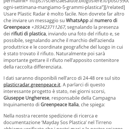
permalink=”https://scienzaesalute.blogosfere.it/post/59
ogni-settimana-mangiamo-5-grammi-plastica”][/related]
Usare Plastic Radar è molto facile. Non dovrete far altro
che inviare un messaggio su
WhatsApp
al
numero di
Greenpeace
+393423711267
, segnalando la presenza
dei
rifiuti di plastica
, inviando una foto del rifiuto e, se
possibile, segnalando anche il marchio dell’azienda
produttrice e le coordinate geografiche del luogo in cui
è stato trovato il rifiuto. Naturalmente poi sarà
importante gettare il rifiuto nell’apposito contenitore
della raccolta differenziata.
I dati saranno disponibili nell’arco di 24-48 ore sul sito
plasticradar.greenpeace.it
. A parlarci di questo
interessante progetto è stato, nei giorni scorsi,
Giuseppe Ungherese
, responsabile della Campagna
Inquinamento di
Greenpeace Italia
, che spiega:
Nella nostra recente spedizione di ricerca e
documentazione ‘Mayday Sos Plastica’ nel Tirreno