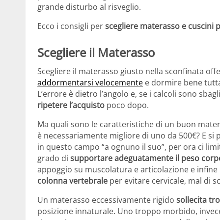
grande disturbo al risveglio.
Ecco i consigli per
scegliere materasso e cuscini p
Scegliere il Materasso
Scegliere il materasso giusto nella sconfinata o
addormentarsi velocemente
e dormire bene tutta
L’errore è dietro l’angolo e, se i calcoli sono sbagl
ripetere l’acquisto
poco dopo.
Ma quali sono le caratteristiche di un buon mater
è necessariamente migliore di uno da 500€? E si
in questo campo “a ognuno il suo”, per ora ci li
grado di
supportare adeguatamente il peso cor
appoggio su muscolatura e articolazione e infine 
colonna vertebrale
per evitare cervicale, mal di sc
Un materasso eccessivamente rigido
sollecita tr
posizione innaturale. Uno troppo morbido, invece