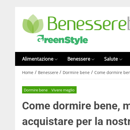
Alimentazione
Benessere
Salute
/
/
/
Home
Benessere
Dormire bene
Come dormire bene
Dormire bene
Vivere meglio
Come dormire bene, ma
acquistare per la nost