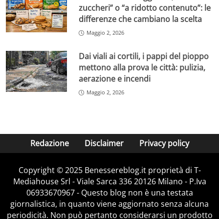
zuccheri” o “a ridotto contenuto”: le
differenze che cambiano la scelta
Maggio 2, 2026
Dai viali ai cortili, i pappi del pioppo
mettono alla prova le città: pulizia,
aerazione e incendi
Maggio 2, 2026
Redazione
Disclaimer
Privacy policy
Copyright © 2025 Benessereblog.it proprietà di T-
Mediahouse Srl - Viale Sarca 336 20126 Milano - P.Iva
06933670967 - Questo blog non è una testata
giornalistica, in quanto viene aggiornato senza alcuna
periodicità. Non può pertanto considerarsi un prodotto