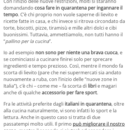
Con l’inizio delle nuove restrizioni, molti si staranno
domandando
cosa fare in quarantena per ingannare il
tempo
. C’è chi proprio non vuole saperne di lievito e
ricette fatte in casa, e chi invece si ritrova circondato da
torte, biscotti, pizze, tiramisù e mille altri dolci e cibi
buonissimi. Tuttavia, ammettiamolo, non tutti hanno il
“
pallino per la cucina
”.
Io ad esempio
non sono per niente una brava cuoca
, e
se cominciassi a cucinare finirei solo per sprecare
ingredienti e tempo prezioso. Così, mentre il mondo fa
scorta di lievito (pare che nei supermercati sia andato
nuovamente a ruba, con l’inizio delle “nuove zone in
Italia”), c’è chi – come me – fa scorta di
libri
e magari
anche di qualche
accessorio per fare sport
.
Fra le attività preferite dagli
italiani in quarantena
, oltre
alla cucina naturalmente, vi sono infatti lo sport e la
lettura. Anche in questo caso si tratta di due
passatempi molto utili. Il primo
può migliorare il nostro