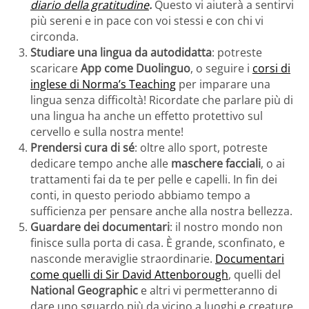
diario della gratitudine
.
Questo vi aiuterà a sentirvi
più sereni e in pace con voi stessi e con chi vi
circonda.
Studiare una lingua da autodidatta
: potreste
scaricare
App come Duolinguo
, o seguire i
corsi di
inglese di Norma’s Teaching
per imparare una
lingua senza difficoltà! Ricordate che parlare più di
una lingua ha anche un effetto protettivo sul
cervello e sulla nostra mente!
Prendersi cura di sé
: oltre allo sport, potreste
dedicare tempo anche alle
maschere facciali
, o ai
trattamenti fai da te per pelle e capelli. In fin dei
conti, in questo periodo abbiamo tempo a
sufficienza per pensare anche alla nostra bellezza.
Guardare dei documentari
: il nostro mondo non
finisce sulla porta di casa. È grande, sconfinato, e
nasconde meraviglie straordinarie.
Documentari
come quelli di Sir David Attenborough
, quelli del
National Geographic
e altri vi permetteranno di
dare uno sguardo più da vicino a luoghi e creature