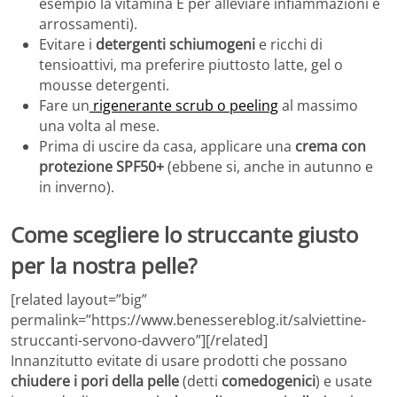
esempio la vitamina E per alleviare infiammazioni e
arrossamenti).
Evitare i
detergenti schiumogeni
e ricchi di
tensioattivi, ma preferire piuttosto latte, gel o
mousse detergenti.
Fare un
rigenerante scrub o peeling
al massimo
una volta al mese.
Prima di uscire da casa, applicare una
crema con
protezione SPF50+
(ebbene si, anche in autunno e
in inverno).
Come scegliere lo struccante giusto
per la nostra pelle?
[related layout=”big”
permalink=”https://www.benessereblog.it/salviettine-
struccanti-servono-davvero”][/related]
Innanzitutto evitate di usare prodotti che possano
chiudere i pori della pelle
(detti
comedogenici
) e usate