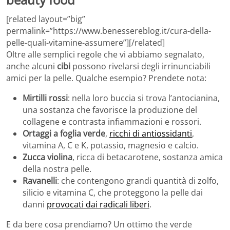
[related layout=”big”
permalink=”https://www.benessereblog.it/cura-della-
pelle-quali-vitamine-assumere”][/related]
Oltre alle semplici regole che vi abbiamo segnalato,
anche alcuni
cibi
possono rivelarsi degli irrinunciabili
amici per la pelle. Qualche esempio? Prendete nota:
Mirtilli rossi
: nella loro buccia si trova l’antocianina,
una sostanza che favorisce la produzione del
collagene e contrasta infiammazioni e rossori.
Ortaggi a foglia verde
,
ricchi di antiossidanti
,
vitamina A, C e K, potassio, magnesio e calcio.
Zucca violina
, ricca di betacarotene, sostanza amica
della nostra pelle.
Ravanelli
: che contengono grandi quantità di zolfo,
silicio e vitamina C, che proteggono la pelle dai
danni
provocati dai radicali liberi
.
E da bere cosa prendiamo? Un ottimo the verde