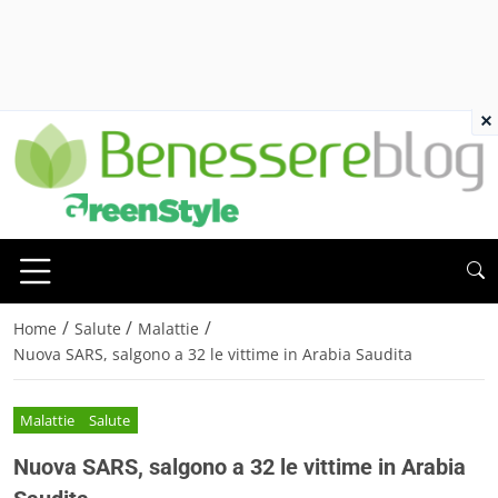
×
/
/
/
Home
Salute
Malattie
Nuova SARS, salgono a 32 le vittime in Arabia Saudita
Malattie
Salute
Nuova SARS, salgono a 32 le vittime in Arabia