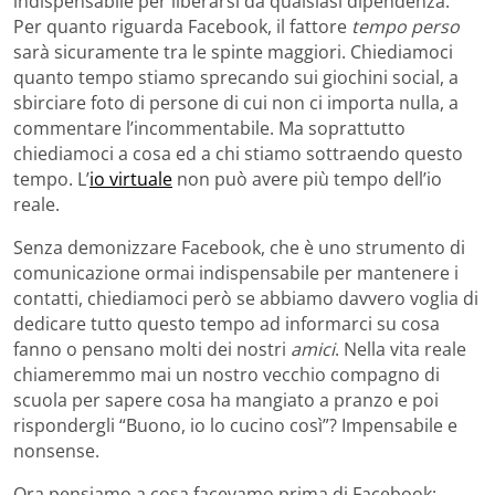
indispensabile per liberarsi da qualsiasi dipendenza.
Per quanto riguarda Facebook, il fattore
tempo perso
sarà sicuramente tra le spinte maggiori. Chiediamoci
quanto tempo stiamo sprecando sui giochini social, a
sbirciare foto di persone di cui non ci importa nulla, a
commentare l’incommentabile. Ma soprattutto
chiediamoci a cosa ed a chi stiamo sottraendo questo
tempo. L’
io virtuale
non può avere più tempo dell’io
reale.
Senza demonizzare Facebook, che è uno strumento di
comunicazione ormai indispensabile per mantenere i
contatti, chiediamoci però se abbiamo davvero voglia di
dedicare tutto questo tempo ad informarci su cosa
fanno o pensano molti dei nostri
amici
. Nella vita reale
chiameremmo mai un nostro vecchio compagno di
scuola per sapere cosa ha mangiato a pranzo e poi
rispondergli “Buono, io lo cucino così”? Impensabile e
nonsense.
Ora pensiamo a cosa facevamo prima di Facebook: