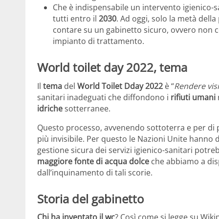
Che è indispensabile un intervento igienico-sani
tutti entro il
2030
. Ad oggi, solo la metà dell
contare su un gabinetto sicuro, ovvero non c
impianto di trattamento.
World toilet day 2022, tema
Il
tema
del
World Toilet Dday 2022
è “
Rendere visib
sanitari inadeguati che diffondono i
rifiuti umani
idriche
sotterranee.
Questo processo, avvenendo sottoterra e per di pi
più invisibile. Per questo le Nazioni Unite hanno d
gestione sicura dei servizi igienico-sanitari pot
maggiore fonte di acqua dolce
che abbiamo a dis
dall’inquinamento di tali scorie.
Storia del gabinetto
Chi ha inventato il wc
? Così come si legge su Wikip