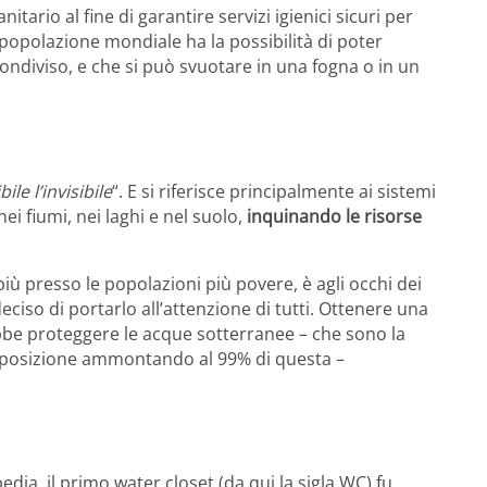
tario al fine di garantire servizi igienici sicuri per
a popolazione mondiale ha la possibilità di poter
ondiviso, e che si può svuotare in una fogna o in un
ile l’invisibile
“. E si riferisce principalmente ai sistemi
nei fiumi, nei laghi e nel suolo,
inquinando le risorse
ù presso le popolazioni più povere, è agli occhi dei
eciso di portarlo all’attenzione di tutti. Ottenere una
rebbe proteggere le acque sotterranee – che sono la
posizione ammontando al 99% di questa –
edia, il primo water closet (da qui la sigla WC) fu