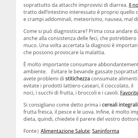
soprattutto da attacchi improvvisi di diarrea.
Il 
tratto dell’intestino interessato è proprio quello 
e crampi addominali, meteorismo, nausea, mal di 
Come si può diagnosticare? Prima cosa andare dal
anche alla consistenza delle feci, che potrebbero a
muco. Una volta accertata la diagnosi è importa
che possono provocare la malattia.
È molto importante consumare abbondantemente a
ambiente. Evitare le bevande gassate (soprattutto
avete problemi di
stitichezza
consumate alimenti a
evitate i prodotti lattiero-caseari, il cioccolato, il ca
noci, i succhi di frutta, i broccoli e i cavoli.
Favorit
Si consigliano come detto prima i
cereali integrali
frutta fresca, il pesce e le uova. Infine, è molto i
dieta, quindi, chiedete il parere del vostro dotto
Fonte|
Alimentazione Salute
;
Saninforma