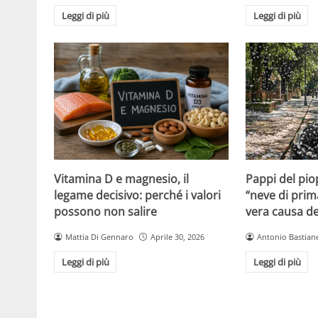
Leggi di più
Leggi di più
Vitamina D e magnesio, il
Pappi del pio
legame decisivo: perché i valori
“neve di prim
possono non salire
vera causa del
Mattia Di Gennaro
Aprile 30, 2026
Antonio Bastiane
Leggi di più
Leggi di più