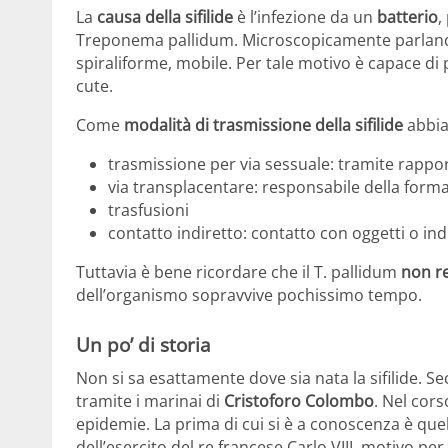
La
causa della sifilide
è l’infezione da un
batterio
,
Treponema pallidum. Microscopicamente parland
spiraliforme, mobile. Per tale motivo è capace di
cute.
Come
modalità di trasmissione della sifilide
abbi
trasmissione per via sessuale: tramite rapporti
via transplacentare: responsabile della forma
trasfusioni
contatto indiretto: contatto con oggetti o ind
Tuttavia è bene ricordare che il T. pallidum
non re
dell’organismo sopravvive pochissimo tempo.
Un po’ di storia
Non si sa esattamente dove sia nata la sifilide. S
tramite i marinai di
Cristoforo Colombo
. Nel cors
epidemie. La prima di cui si è a conoscenza è quella
dell’esercito del re francese Carlo VIII, motivo p