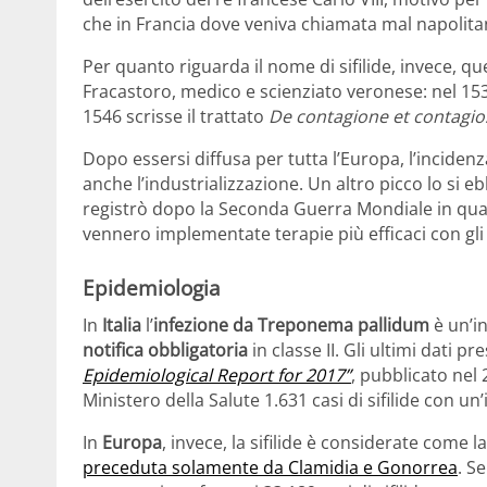
che in Francia dove veniva chiamata mal napolita
Per quanto riguarda il nome di sifilide, invece, 
Fracastoro, medico e scienziato veronese: nel 153
1546 scrisse il trattato
De contagione et contagio
Dopo essersi diffusa per tutta l’Europa, l’incidenza
anche l’industrializzazione. Un altro picco lo si
registrò dopo la Seconda Guerra Mondiale in quan
vennero implementate terapie più efficaci con gl
Epidemiologia
In
Italia
l’
infezione da Treponema pallidum
è un’i
notifica obbligatoria
in classe II. Gli ultimi dati 
Epidemiological Report for 2017”
, pubblicato nel 
Ministero della Salute 1.631 casi di sifilide con un
In
Europa
, invece, la sifilide è considerate come
preceduta solamente da Clamidia e Gonorrea
. S