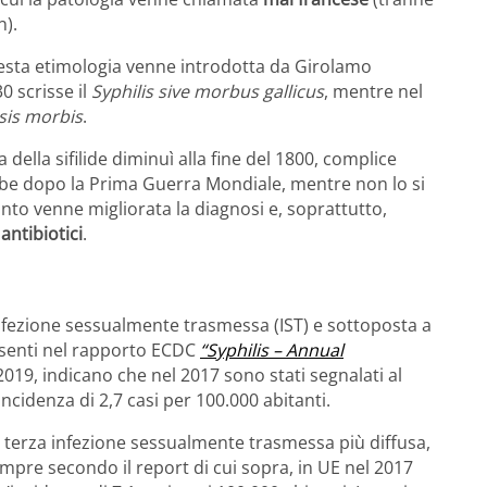
n).
questa etimologia venne introdotta da Girolamo
0 scrisse il
Syphilis sive morbus gallicus
, mentre nel
sis morbis
.
 della sifilide diminuì alla fine del 1800, complice
 ebbe dopo la Prima Guerra Mondiale, mentre non lo si
to venne migliorata la diagnosi e, soprattutto,
i
antibiotici
.
nfezione sessualmente trasmessa (IST) e sottoposta a
presenti nel rapporto ECDC
“Syphilis – Annual
2019, indicano che nel 2017 sono stati segnalati al
’incidenza di 2,7 casi per 100.000 abitanti.
 la terza infezione sessualmente trasmessa più diffusa,
empre secondo il report di cui sopra, in UE nel 2017