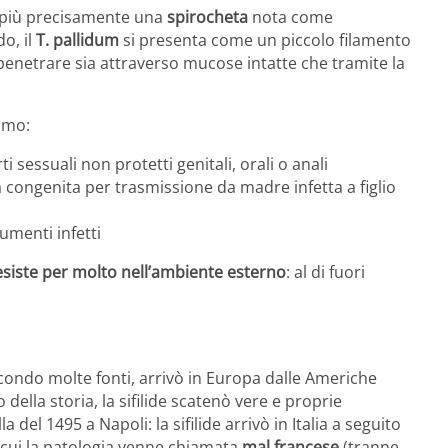
 più precisamente una
spirocheta
nota come
o, il
T. pallidum
si presenta come un piccolo filamento
 penetrare sia attraverso mucose intatte che tramite la
amo:
 sessuali non protetti genitali, orali o anali
 congenita per trasmissione da madre infetta a figlio
umenti infetti
siste per molto nell’ambiente esterno
: al di fuori
econdo molte fonti, arrivò in Europa dalle Americhe
o della storia, la sifilide scatenò vere e proprie
 del 1495 a Napoli: la sifilide arrivò in Italia a seguito
er cui la patologia venne chiamata
mal francese
(tranne