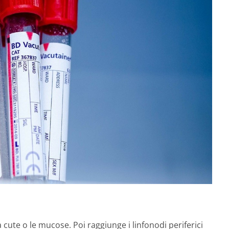
 cute o le mucose. Poi raggiunge i linfonodi periferici