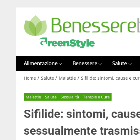
Alimentazione
Benessere
Salute
/
/
/
Home
Salute
Malattie
Sifilide: sintomi, cause e c
Malattie
Salute
Sessualità
Terapie e Cure
Sifilide: sintomi, caus
sessualmente trasmiss