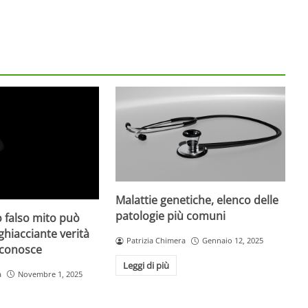
Malattie genetiche, elenco delle
patologie più comuni
 falso mito può
gghiacciante verità
Patrizia Chimera
Gennaio 12, 2025
 conosce
Leggi di più
a
Novembre 1, 2025