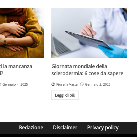
ti la mancanza
Giornata mondiale della
i?
sclerodermia: 6 cose da sapere
Gennaio 4, 2025
Fiorella Vasta
Gennaio 2, 2025
Leggi di più
Redazione
Disclaimer
Privacy policy