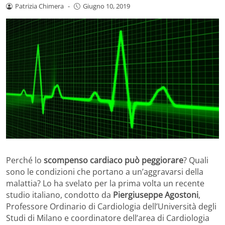
Patrizia Chimera
-
Giugno 10, 2019
Perché lo
scompenso cardiaco può peggiorare
? Quali
sono le condizioni che portano a un’aggravarsi della
malattia? Lo ha svelato per la prima volta un recente
studio italiano, condotto da
Piergiuseppe Agostoni
,
Professore Ordinario di Cardiologia dell’Università degli
Studi di Milano e coordinatore dell’area di Cardiologia