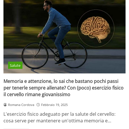
Salute
Memoria e attenzione, lo sai che bastano pochi passi
per tenerle sempre allenate? Con (poco) esercizio fisico
il cervello rimane giovanissimo
Romana Cordova
Febbraio 19, 2025
L'esercizio fisico adeguato per la salute del cervello:
cosa serve per mantenere un'ottima memoria e…