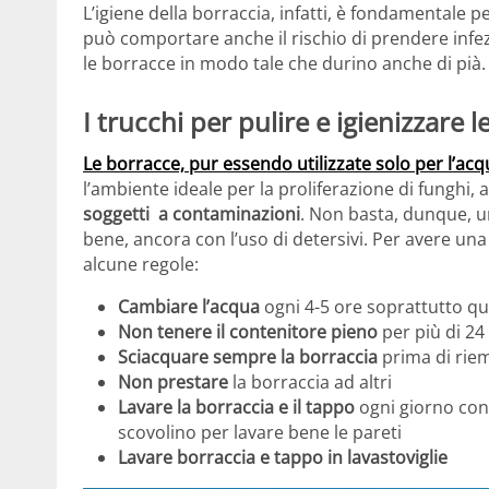
L’igiene della borraccia, infatti, è fondamentale p
può comportare anche il rischio di prendere infezi
le borracce in modo tale che durino anche di pià.
I trucchi per pulire e igienizzare 
Le borracce, pur essendo utilizzate solo per l’ac
l’ambiente ideale per la proliferazione di funghi, 
soggetti a contaminazioni
. Non basta, dunque, 
bene, ancora con l’uso di detersivi. Per avere una
alcune regole:
Cambiare l’acqua
ogni 4-5 ore soprattutto q
Non tenere il contenitore pieno
per più di 24
Sciacquare sempre la borraccia
prima di rie
Non prestare
la borraccia ad altri
Lavare la borraccia e il tappo
ogni giorno con 
scovolino per lavare bene le pareti
Lavare borraccia e tappo in lavastoviglie