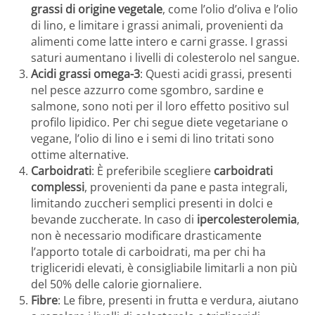
grassi di origine vegetale
, come l’olio d’oliva e l’olio
di lino, e limitare i grassi animali, provenienti da
alimenti come latte intero e carni grasse. I grassi
saturi aumentano i livelli di colesterolo nel sangue.
Acidi grassi omega-3
: Questi acidi grassi, presenti
nel pesce azzurro come sgombro, sardine e
salmone, sono noti per il loro effetto positivo sul
profilo lipidico. Per chi segue diete vegetariane o
vegane, l’olio di lino e i semi di lino tritati sono
ottime alternative.
Carboidrati
: È preferibile scegliere
carboidrati
complessi
, provenienti da pane e pasta integrali,
limitando zuccheri semplici presenti in dolci e
bevande zuccherate. In caso di
ipercolesterolemia
,
non è necessario modificare drasticamente
l’apporto totale di carboidrati, ma per chi ha
trigliceridi elevati, è consigliabile limitarli a non più
del 50% delle calorie giornaliere.
Fibre
: Le fibre, presenti in frutta e verdura, aiutano