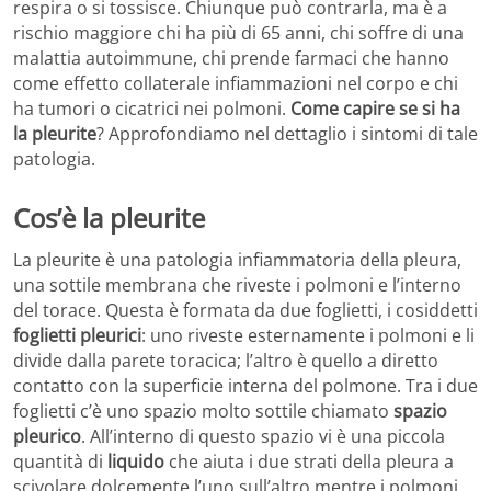
respira o si tossisce. Chiunque può contrarla, ma è a
rischio maggiore chi ha più di 65 anni, chi soffre di una
malattia autoimmune, chi prende farmaci che hanno
come effetto collaterale infiammazioni nel corpo e chi
ha tumori o cicatrici nei polmoni.
Come capire se si ha
la pleurite
? Approfondiamo nel dettaglio i sintomi di tale
patologia.
Cos’è la pleurite
La pleurite è una patologia infiammatoria della pleura,
una sottile membrana che riveste i polmoni e l’interno
del torace. Questa è formata da due foglietti, i cosiddetti
foglietti pleurici
: uno riveste esternamente i polmoni e li
divide dalla parete toracica; l’altro è quello a diretto
contatto con la superficie interna del polmone. Tra i due
foglietti c’è uno spazio molto sottile chiamato
spazio
pleurico
. All’interno di questo spazio vi è una piccola
quantità di
liquido
che aiuta i due strati della pleura a
scivolare dolcemente l’uno sull’altro mentre i polmoni