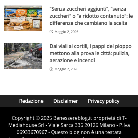
“Senza zuccheri aggiunti”, “senza
zuccheri” o “a ridotto contenuto”: le
differenze che cambiano la scelta
Maggio 2, 2026
Dai viali ai cortili, i pappi del pioppo
mettono alla prova le città: pulizia,
aerazione e incendi
Maggio 2, 2026
Redazione
Disclaimer
Privacy policy
Copyright © 2025 Benessereblog.it proprietà di T-
Mediahouse Srl - Viale Sarca 336 20126 Milano - P.Iva
06933670967 - Questo blog non è una testata