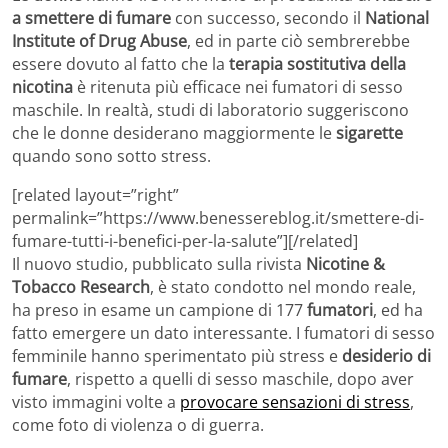
a smettere di fumare
con successo, secondo il
National
Institute of Drug Abuse
, ed in parte ciò sembrerebbe
essere dovuto al fatto che la
terapia sostitutiva della
nicotina
è ritenuta più efficace nei fumatori di sesso
maschile. In realtà, studi di laboratorio suggeriscono
che le donne desiderano maggiormente le
sigarette
quando sono sotto stress.
[related layout=”right”
permalink=”https://www.benessereblog.it/smettere-di-
fumare-tutti-i-benefici-per-la-salute”][/related]
Il nuovo studio, pubblicato sulla rivista
Nicotine &
Tobacco Research
, è stato condotto nel mondo reale,
ha preso in esame un campione di 177
fumatori
, ed ha
fatto emergere un dato interessante. I fumatori di sesso
femminile hanno sperimentato più stress e
desiderio di
fumare
, rispetto a quelli di sesso maschile, dopo aver
visto immagini volte a
provocare sensazioni di stress
,
come foto di violenza o di guerra.