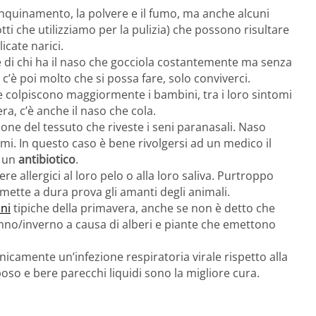
l’inquinamento, la polvere e il fumo, ma anche alcuni
i che utilizziamo per la pulizia) che possono risultare
icate narici.
 di chi ha il naso che gocciola costantemente ma senza
c’è poi molto che si possa fare, solo conviverci.
e colpiscono maggiormente i bambini, tra i loro sintomi
ra, c’è anche il naso che cola.
ezione del tessuto che riveste i seni paranasali. Naso
omi. In questo caso è bene rivolgersi ad un medico il
à un
antibiotico
.
ere allergici al loro pelo o alla loro saliva. Purtroppo
 mette a dura prova gli amanti degli animali.
ini
tipiche della primavera, anche se non è detto che
no/inverno a causa di alberi e piante che emettono
nicamente un’infezione respiratoria virale rispetto alla
poso e bere parecchi liquidi sono la migliore cura.