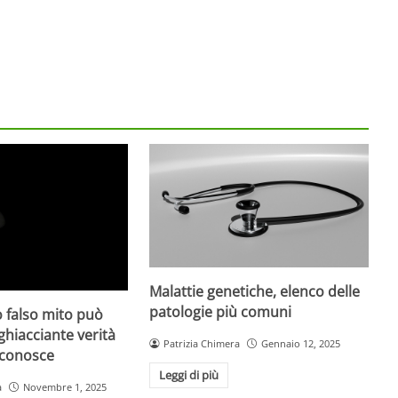
Malattie genetiche, elenco delle
patologie più comuni
 falso mito può
gghiacciante verità
Patrizia Chimera
Gennaio 12, 2025
 conosce
Leggi di più
a
Novembre 1, 2025