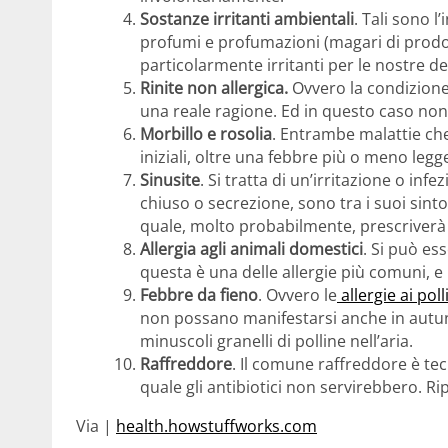
Sostanze irritanti ambientali
. Tali sono 
profumi e profumazioni (magari di prodott
particolarmente irritanti per le nostre del
Rinite non allergica.
Ovvero la condizione
una reale ragione. Ed in questo caso non 
Morbillo e rosolia
. Entrambe malattie ch
iniziali, oltre una febbre più o meno legge
Sinusite
. Si tratta di un’irritazione o inf
chiuso o secrezione, sono tra i suoi sint
quale, molto probabilmente, prescriver
Allergia agli animali domestici
. Si può ess
questa è una delle allergie più comuni, e
Febbre da fieno
. Ovvero le
allergie ai poll
non possano manifestarsi anche in autun
minuscoli granelli di polline nell’aria.
Raffreddore
. Il comune raffreddore è tec
quale gli antibiotici non servirebbero. Ri
Via |
health.howstuffworks.com