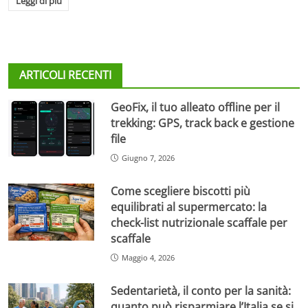
Leggi di più
ARTICOLI RECENTI
GeoFix, il tuo alleato offline per il
trekking: GPS, track back e gestione
file
Giugno 7, 2026
Come scegliere biscotti più
equilibrati al supermercato: la
check-list nutrizionale scaffale per
scaffale
Maggio 4, 2026
Sedentarietà, il conto per la sanità:
quanto può risparmiare l’Italia se si