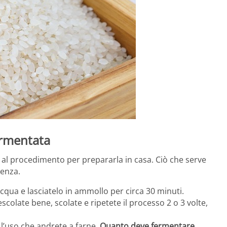
ermentata
 al procedimento per prepararla in casa. Ciò che serve
ienza.
qua e lasciatelo in ammollo per circa 30 minuti.
colate bene, scolate e ripetete il processo 2 o 3 volte,
r l’uso che andrete a farne.
Quanto deve fermentare