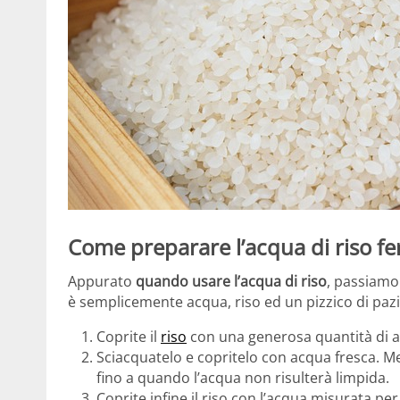
Come preparare l’acqua di riso f
Appurato
q
uando usare l’acqua di riso
, passiamo
è semplicemente
acqua, riso ed un pizzico di paz
Coprite il
riso
con una generosa quantità di ac
Sciacquatelo e copritelo con acqua fresca. Mes
fino a quando l’acqua non risulterà limpida.
Coprite infine il riso con l’acqua misurata pe