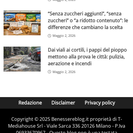
“Senza zuccheri aggiunti”, “senza
zuccheri” o “a ridotto contenuto”: le
differenze che cambiano la scelta
Maggio 2, 2026
Dai viali ai cortili, i pappi del pioppo
mettono alla prova le città: pulizia,
aerazione e incendi
Maggio 2, 2026
Redazione
Disclaimer
Privacy policy
Copyright © 2025 Benessereblog.it proprietà di T-
Mediahouse Srl - Viale Sarca 336 20126 Milano - P.Iva
06933670967 - Questo blog non è una testata