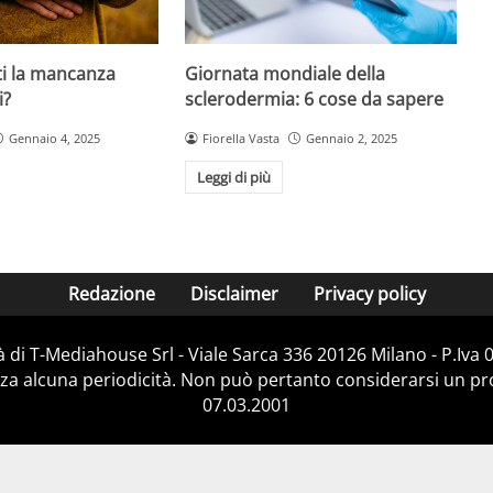
ti la mancanza
Giornata mondiale della
i?
sclerodermia: 6 cose da sapere
Gennaio 4, 2025
Fiorella Vasta
Gennaio 2, 2025
Leggi di più
Redazione
Disclaimer
Privacy policy
 di T-Mediahouse Srl - Viale Sarca 336 20126 Milano - P.Iva
za alcuna periodicità. Non può pertanto considerarsi un prod
07.03.2001