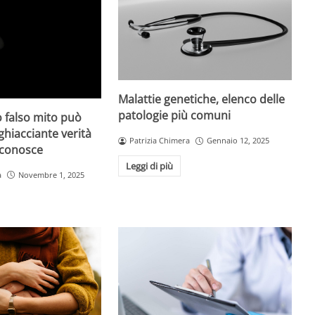
Malattie genetiche, elenco delle
patologie più comuni
 falso mito può
gghiacciante verità
Patrizia Chimera
Gennaio 12, 2025
 conosce
Leggi di più
a
Novembre 1, 2025