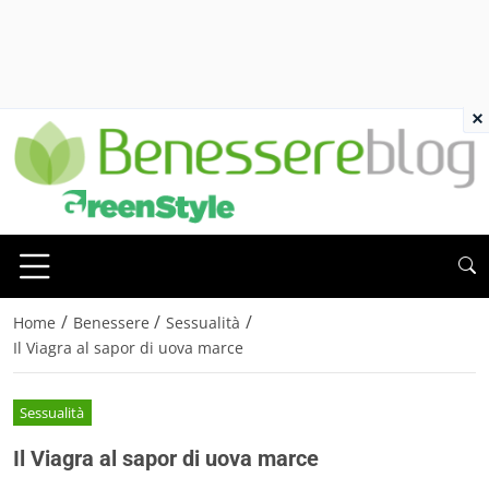
×
/
/
/
Home
Benessere
Sessualità
Il Viagra al sapor di uova marce
Sessualità
Il Viagra al sapor di uova marce