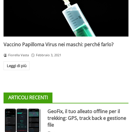
Vaccino Papilloma Virus nei maschi: perché farlo?
Fiorella Vasta
Febbraio 3, 2021
Leggi di più
ARTICOLI RECENTI
GeoFix, il tuo alleato offline per il
trekking: GPS, track back e gestione
file