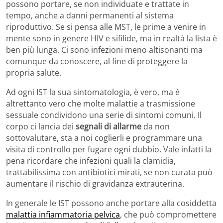
possono portare, se non individuate e trattate in
tempo, anche a danni permanenti al sistema
riproduttivo. Se si pensa alle MST, le prime a venire in
mente sono in genere HIV e sifilide, ma in realtà la lista è
ben più lunga. Ci sono infezioni meno altisonanti ma
comunque da conoscere, al fine di proteggere la
propria salute.
Ad ogni IST la sua sintomatologia, è vero, ma è
altrettanto vero che molte malattie a trasmissione
sessuale condividono una serie di sintomi comuni. Il
corpo ci lancia dei
segnali di allarme
da non
sottovalutare, sta a noi coglierli e programmare una
visita di controllo per fugare ogni dubbio. Vale infatti la
pena ricordare che infezioni quali la clamidia,
trattabilissima con antibiotici mirati, se non curata può
aumentare il rischio di gravidanza extrauterina.
In generale le IST possono anche portare alla cosiddetta
malattia infiammatoria pelvica
, che può compromettere