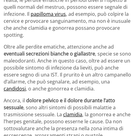
quelli normali del mestruo, possono essere segnale di
infezione. Il
papilloma virus
, ad esempio, può colpire la
cervice e provocare sanguinamento, ma non è inusuale
che anche clamidia e gonorrea possano provocare
spotting.
Oltre alle perdite ematiche, attenzione anche ad
eventuali secrezioni bianche o giallastre
, specie se sono
maleodoranti. Anche in questo caso, oltre ad essere un
possibile sintomo di infezione da lieviti, può anche
essere segno di una IST. Il prurito è un altro campanello
d’allarme, che può segnalare, ad esempio, una
candidosi
, o anche gonorrea e clamidia.
Ancora, il
dolore pelvico e il dolore durante l’atto
sessuale
, sono altri sintomi di possibili malattie a
trasmissione sessuale. La
clamidia
, la gonorrea e anche
l’herpes genitale, possono esserne le cause. Da non
sottovalutare anche la presenza nella zona intima di
escrescenze, arrossamenti strani o pustole.