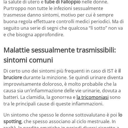
la salute di utero e
tube di Falloppio
nelle donne.
Purtroppo non tutte le infezioni sessualmente
trasmesse danno sintomi, motivo per cui è sempre
buona regola effettuare controlli medici periodici. Ma di
seguito una serie di segni che qualcosa “lì sotto” non va
e che bisogna approfondire.
Malattie sessualmente trasmissibili:
sintomi comuni
Di certo uno dei sintomi più frequenti in caso di IST è
il
bruciore
durante la minzione. Se quindi urinare diventa
improvvisamente doloroso, è molto probabile che la
causa sia un’infiammazione delle vie urinarie, dovuta a
batteri. La clamidia, la gonorrea e
la tricomoniasi
sono
tra le principali cause di queste infiammazioni.
Un sintomo che spesso le donne sottovalutano è poi
lo
spotting
, che spesso associano al ciclo mestruale. In
realtà, le perdite ematiche in periodi diversi rispetto a