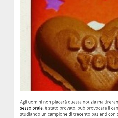
Agli uomini non piacerà questa notizia ma tirerann
sesso orale
, è stato provato, può provocare il can
studiando un campione di trecento pazienti con di