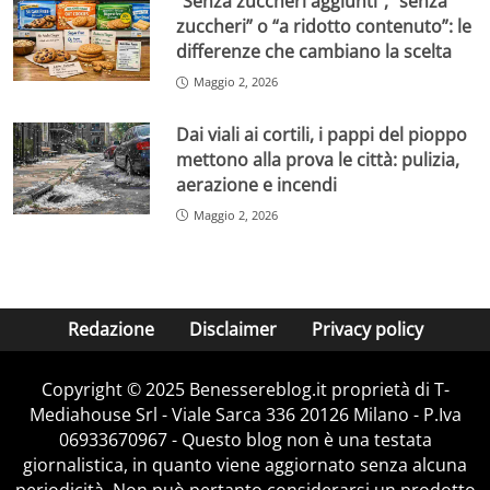
“Senza zuccheri aggiunti”, “senza
zuccheri” o “a ridotto contenuto”: le
differenze che cambiano la scelta
Maggio 2, 2026
Dai viali ai cortili, i pappi del pioppo
mettono alla prova le città: pulizia,
aerazione e incendi
Maggio 2, 2026
Redazione
Disclaimer
Privacy policy
Copyright © 2025 Benessereblog.it proprietà di T-
Mediahouse Srl - Viale Sarca 336 20126 Milano - P.Iva
06933670967 - Questo blog non è una testata
giornalistica, in quanto viene aggiornato senza alcuna
periodicità. Non può pertanto considerarsi un prodotto