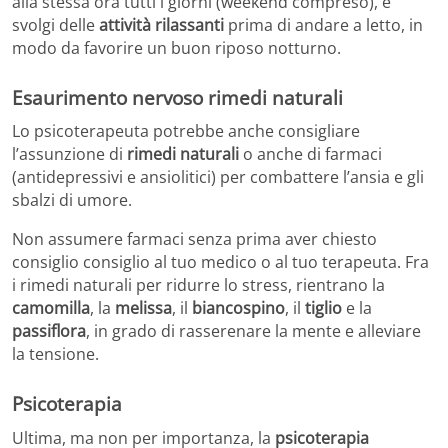
alla stessa ora tutti i giorni (weekend compreso), e
svolgi delle
attività rilassanti
prima di andare a letto, in
modo da favorire un buon riposo notturno.
Esaurimento nervoso rimedi naturali
Lo psicoterapeuta potrebbe anche consigliare
l’assunzione di
rimedi naturali
o anche di farmaci
(antidepressivi e ansiolitici) per combattere l’ansia e gli
sbalzi di umore.
Non assumere farmaci senza prima aver chiesto
consiglio consiglio al tuo medico o al tuo terapeuta. Fra
i rimedi naturali per ridurre lo stress, rientrano la
camomilla
, la
melissa
, il
biancospino
, il
tiglio
e la
passiflora
, in grado di rasserenare la mente e alleviare
la tensione.
Psicoterapia
Ultima, ma non per importanza, la
psicoterapia