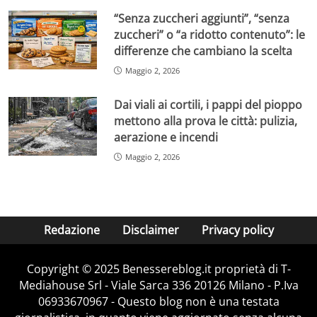
“Senza zuccheri aggiunti”, “senza
zuccheri” o “a ridotto contenuto”: le
differenze che cambiano la scelta
Maggio 2, 2026
Dai viali ai cortili, i pappi del pioppo
mettono alla prova le città: pulizia,
aerazione e incendi
Maggio 2, 2026
Redazione
Disclaimer
Privacy policy
Copyright © 2025 Benessereblog.it proprietà di T-
Mediahouse Srl - Viale Sarca 336 20126 Milano - P.Iva
06933670967 - Questo blog non è una testata