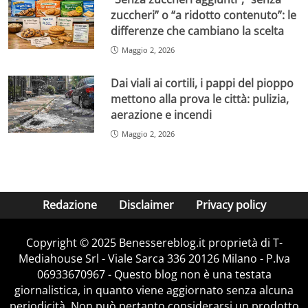
zuccheri” o “a ridotto contenuto”: le
differenze che cambiano la scelta
Maggio 2, 2026
Dai viali ai cortili, i pappi del pioppo
mettono alla prova le città: pulizia,
aerazione e incendi
Maggio 2, 2026
Redazione
Disclaimer
Privacy policy
Copyright © 2025 Benessereblog.it proprietà di T-
Mediahouse Srl - Viale Sarca 336 20126 Milano - P.Iva
06933670967 - Questo blog non è una testata
giornalistica, in quanto viene aggiornato senza alcuna
periodicità. Non può pertanto considerarsi un prodotto