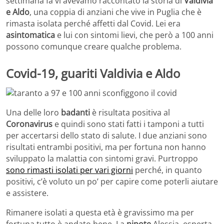
settimana fa vi avevamo raccontato la storia di
Valdivia
e Aldo
, una coppia di anziani che vive in Puglia che è
rimasta isolata perché affetti dal Covid. Lei era
asintomatica
e lui con sintomi lievi, che però a 100 anni
possono comunque creare qualche problema.
Covid-19, guariti Valdivia e Aldo
Una delle loro
badanti
è risultata positiva al
Coronavirus
e quindi sono stati fatti i tamponi a tutti
per accertarsi dello stato di salute. I due anziani sono
risultati entrambi positivi, ma per fortuna non hanno
sviluppato la malattia con sintomi gravi. Purtroppo
sono rimasti isolati per vari giorni
perché, in quanto
positivi, c’è voluto un po’ per capire come poterli aiutare
e assistere.
Rimanere isolati a questa età è gravissimo ma per
fortuna tutto è andato bene. La
nipote
Alessia, esperta