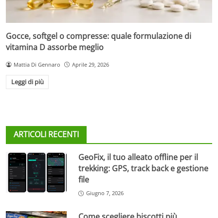
Gocce, softgel o compresse: quale formulazione di
vitamina D assorbe meglio
Mattia Di Gennaro
Aprile 29, 2026
Leggi di più
ARTICOLI RECENTI
GeoFix, il tuo alleato offline per il
trekking: GPS, track back e gestione
file
Giugno 7, 2026
Come scegliere biscotti più