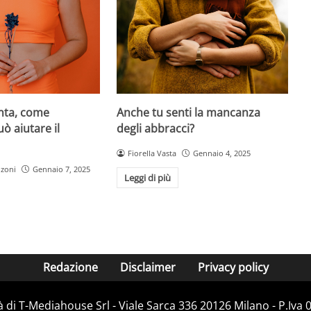
Anche tu senti la mancanza
enta, come
degli abbracci?
ò aiutare il
Fiorella Vasta
Gennaio 4, 2025
nzoni
Gennaio 7, 2025
Leggi di più
Redazione
Disclaimer
Privacy policy
 di T-Mediahouse Srl - Viale Sarca 336 20126 Milano - P.Iva