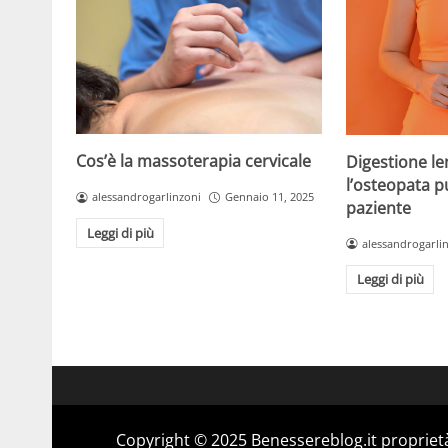
Cos’è la massoterapia cervicale
Digestione l
l’osteopata pu
alessandrogarlinzoni
Gennaio 11, 2025
paziente
Leggi di più
alessandrogarli
Leggi di più
Copyright © 2025 Benessereblog.it proprietà