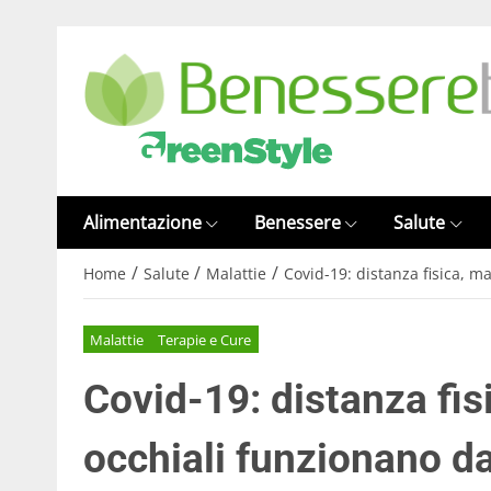
Alimentazione
Benessere
Salute
/
/
/
Home
Salute
Malattie
Covid-19: distanza fisica, m
Malattie
Terapie e Cure
Covid-19: distanza fis
occhiali funzionano d