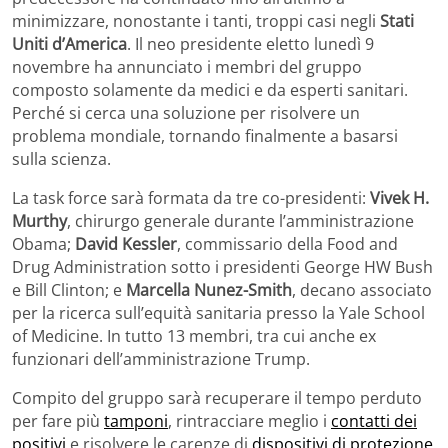
minimizzare, nonostante i tanti, troppi casi negli
Stati
Uniti d’America
. Il neo presidente eletto lunedì 9
novembre ha annunciato i membri del gruppo
composto solamente da medici e da esperti sanitari.
Perché si cerca una soluzione per risolvere un
problema mondiale, tornando finalmente a basarsi
sulla scienza.
La task force sarà formata da tre co-presidenti:
Vivek H.
Murthy
, chirurgo generale durante l’amministrazione
Obama;
David Kessler
, commissario della Food and
Drug Administration sotto i presidenti George HW Bush
e Bill Clinton; e
Marcella Nunez-Smith
, decano associato
per la ricerca sull’equità sanitaria presso la Yale School
of Medicine. In tutto 13 membri, tra cui anche ex
funzionari dell’amministrazione Trump.
Compito del gruppo sarà recuperare il tempo perduto
per fare più
tamponi
, rintracciare meglio i
contatti dei
positivi
e risolvere le carenze di
dispositivi di protezione