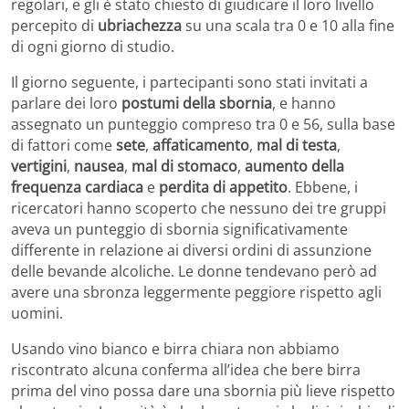
regolari, e gli è stato chiesto di giudicare il loro livello
percepito di
ubriachezza
su una scala tra 0 e 10 alla fine
di ogni giorno di studio.
Il giorno seguente, i partecipanti sono stati invitati a
parlare dei loro
postumi della sbornia
, e hanno
assegnato un punteggio compreso tra 0 e 56, sulla base
di fattori come
sete
,
affaticamento
,
mal di testa
,
vertigini
,
nausea
,
mal di stomaco
,
aumento della
frequenza cardiaca
e
perdita di appetito
. Ebbene, i
ricercatori hanno scoperto che nessuno dei tre gruppi
aveva un punteggio di sbornia significativamente
differente in relazione ai diversi ordini di assunzione
delle bevande alcoliche. Le donne tendevano però ad
avere una sbronza leggermente peggiore rispetto agli
uomini.
Usando vino bianco e birra chiara non abbiamo
riscontrato alcuna conferma all’idea che bere birra
prima del vino possa dare una sbornia più lieve rispetto