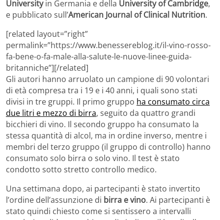
University
in Germania e della
University of Cambridge
,
e pubblicato sull’
American Journal of Clinical Nutrition
.
[related layout=”right”
permalink=”https://www.benessereblog.it/il-vino-rosso-
fa-bene-o-fa-male-alla-salute-le-nuove-linee-guida-
britanniche”][/related]
Gli autori hanno arruolato un campione di 90 volontari
di età compresa tra i 19 e i 40 anni, i quali sono stati
divisi in tre gruppi. Il primo gruppo
ha consumato circa
due litri e mezzo di birra
, seguito da quattro grandi
bicchieri di vino. Il secondo gruppo ha consumato la
stessa quantità di alcol, ma in ordine inverso, mentre i
membri del terzo gruppo (il gruppo di controllo) hanno
consumato solo birra o solo vino. Il test è stato
condotto sotto stretto controllo medico.
Una settimana dopo, ai partecipanti è stato invertito
l’ordine dell’assunzione di
birra e vino
. Ai partecipanti è
stato quindi chiesto come si sentissero a intervalli