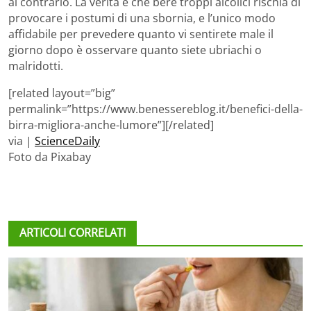
al contrario. La verità è che bere troppi alcolici rischia di
provocare i postumi di una sbornia, e l’unico modo
affidabile per prevedere quanto vi sentirete male il
giorno dopo è osservare quanto siete ubriachi o
malridotti.
[related layout=”big”
permalink=”https://www.benessereblog.it/benefici-della-
birra-migliora-anche-lumore”][/related]
via |
ScienceDaily
Foto da Pixabay
ARTICOLI CORRELATI