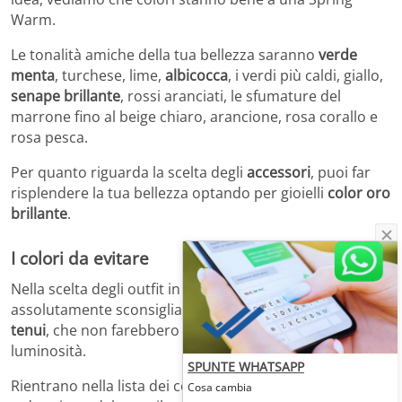
Warm.
Le tonalità amiche della tua bellezza saranno
verde
menta
, turchese, lime,
albicocca
, i verdi più caldi, giallo,
senape brillante
, rossi aranciati, le sfumature del
marrone fino al beige chiaro, arancione, rosa corallo e
rosa pesca.
Per quanto riguarda la scelta degli
accessori
, puoi far
risplendere la tua bellezza optando per gioielli
color oro
brillante
.
I colori da evitare
Nella scelta degli outfit in palette “Warm Spring”, sono
assolutamente sconsigliate le
tonalità più fredde e
tenui
, che non farebbero che smorzare la tua naturale
luminosità.
SPUNTE WHATSAPP
Rientrano nella lista dei colori da usare con parsimonia
Cosa cambia