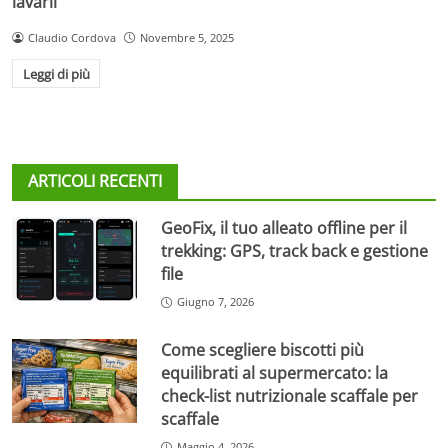
lavarli
Claudio Cordova
Novembre 5, 2025
Leggi di più
ARTICOLI RECENTI
GeoFix, il tuo alleato offline per il
trekking: GPS, track back e gestione
file
Giugno 7, 2026
Come scegliere biscotti più
equilibrati al supermercato: la
check-list nutrizionale scaffale per
scaffale
Maggio 4, 2026