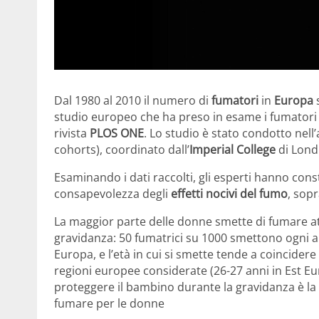
Dal 1980 al 2010 il numero di
fumatori
in
Europa
s
studio europeo che ha preso in esame i fumatori d
rivista
PLOS ONE
. Lo studio è stato condotto nel
cohorts), coordinato dall’
Imperial College
di Lond
Esaminando i dati raccolti, gli esperti hanno co
consapevolezza degli
effetti nocivi del fumo
, sop
La maggior parte delle donne smette di fumare at
gravidanza: 50 fumatrici su 1000 smettono ogni 
Europa, e l’età in cui si smette tende a coincider
regioni europee considerate (26-27 anni in Est Eu
proteggere il bambino durante la gravidanza è la 
fumare per le donne