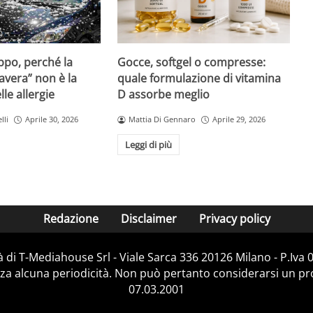
Gocce, softgel o compresse:
ppo, perché la
quale formulazione di vitamina
avera” non è la
D assorbe meglio
le allergie
Mattia Di Gennaro
Aprile 29, 2026
lli
Aprile 30, 2026
Leggi di più
Redazione
Disclaimer
Privacy policy
 di T-Mediahouse Srl - Viale Sarca 336 20126 Milano - P.Iva
za alcuna periodicità. Non può pertanto considerarsi un prod
07.03.2001