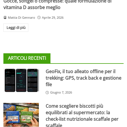
Gocce, softgel o compresse: quale formulazione di
vitamina D assorbe meglio
Mattia Di Gennaro
Aprile 29, 2026
Leggi di più
ARTICOLI RECENTI
GeoFix, il tuo alleato offline per il
trekking: GPS, track back e gestione
file
Giugno 7, 2026
Come scegliere biscotti più
equilibrati al supermercato: la
check-list nutrizionale scaffale per
scaffale