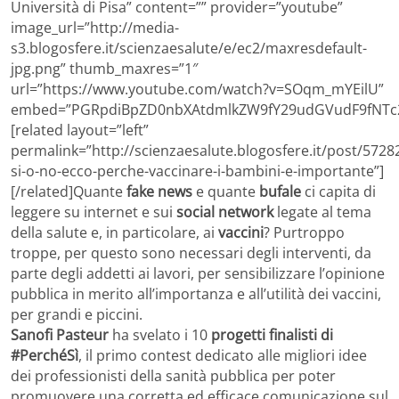
Università di Pisa” content=”” provider=”youtube”
image_url=”http://media-
s3.blogosfere.it/scienzaesalute/e/ec2/maxresdefault-
jpg.png” thumb_maxres=”1″
url=”https://www.youtube.com/watch?v=SOqm_mYEilU”
embed=”PGRpdiBpZD0nbXAtdmlkZW9fY29udGVudF9fNTc
[related layout=”left”
permalink=”http://scienzaesalute.blogosfere.it/post/57282
si-o-no-ecco-perche-vaccinare-i-bambini-e-importante”]
[/related]Quante
fake news
e quante
bufale
ci capita di
leggere su internet e sui
social network
legate al tema
della salute e, in particolare, ai
vaccini
? Purtroppo
troppe, per questo sono necessari degli interventi, da
parte degli addetti ai lavori, per sensibilizzare l’opinione
pubblica in merito all’importanza e all’utilità dei vaccini,
per grandi e piccini.
Sanofi Pasteur
ha svelato i 10
progetti finalisti di
#PerchéSì
, il primo contest dedicato alle migliori idee
dei professionisti della sanità pubblica per poter
promuovere una corretta ed efficace comunicazione sul