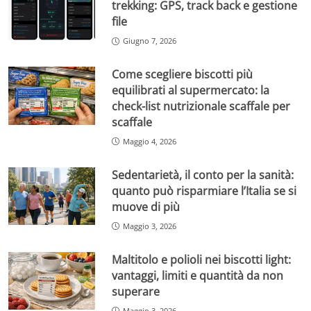
trekking: GPS, track back e gestione
file
Giugno 7, 2026
Come scegliere biscotti più
equilibrati al supermercato: la
check-list nutrizionale scaffale per
scaffale
Maggio 4, 2026
Sedentarietà, il conto per la sanità:
quanto può risparmiare l’Italia se si
muove di più
Maggio 3, 2026
Maltitolo e polioli nei biscotti light:
vantaggi, limiti e quantità da non
superare
Maggio 3, 2026