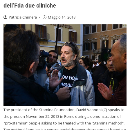
dell’Fda due cliniche
Patrizia Chimera
-
Maggio 14, 2018
The president of the Stamina Foundation, David Vannoni (C) speaks to
the press on November 25, 2013 in Rome during a demonstration of
"pro-stamina" people asking to be treated with the "Stamina method".
The method Stamina is a controversial therapeutic treatment based on