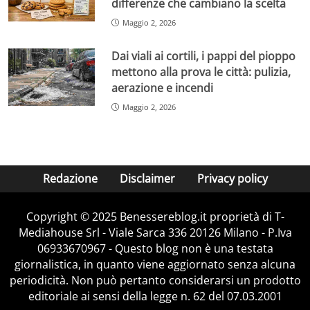
differenze che cambiano la scelta
Maggio 2, 2026
Dai viali ai cortili, i pappi del pioppo
mettono alla prova le città: pulizia,
aerazione e incendi
Maggio 2, 2026
Redazione
Disclaimer
Privacy policy
Copyright © 2025 Benessereblog.it proprietà di T-
Mediahouse Srl - Viale Sarca 336 20126 Milano - P.Iva
06933670967 - Questo blog non è una testata
giornalistica, in quanto viene aggiornato senza alcuna
periodicità. Non può pertanto considerarsi un prodotto
editoriale ai sensi della legge n. 62 del 07.03.2001