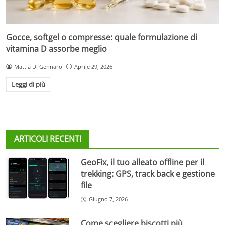
Gocce, softgel o compresse: quale formulazione di
vitamina D assorbe meglio
Mattia Di Gennaro
Aprile 29, 2026
Leggi di più
ARTICOLI RECENTI
GeoFix, il tuo alleato offline per il
trekking: GPS, track back e gestione
file
Giugno 7, 2026
Come scegliere biscotti più