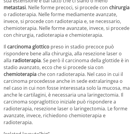
sua estensione e dal fatto che ci siano o meno
metastasi
. Nelle forme precoci, si procede con
chirurgia
o radioterapia. Nelle forme mediamente avanzate,
invece, si procede con radioterapia e, se necessario,
chemioterapia. Nelle forme avanzate, invece, si procede
con chirurgia, radioterapia e chemioterapia.
Il
carcinoma glottico
preso in stadio precoce può
rispondere bene alla chirurgia, alla resezione laser o
alla
radioterapia
. Se però il carcinoma della glottide è in
stadio avanzato, ecco che si procede sia con
chemioterapia
che con radioterapia. Nel caso in cui il
carcinoma procedesse anche in sede extralaringea o
nel caso in cui non fosse interessata solo la mucosa, ma
anche le cartilagini, è necessaria una laringectomia. Il
carcinoma sopraglottico iniziale può rispondere a
radioterapia, resezione laser o laringectomia. Le forme
avanzate, invece, richiedono chemioterapia e
radioterapia.
[related layout=”big”