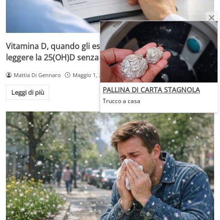
Vitamina D, quando gli esami servono davvero: come
leggere la 25(OH)D senza fai-da-te
Mattia Di Gennaro
Maggio 1, 2026
PALLINA DI CARTA STAGNOLA
Leggi di più
Trucco a casa