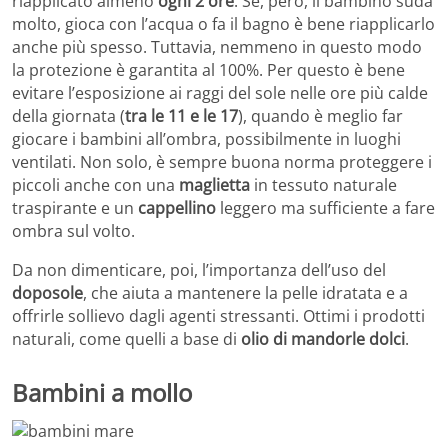
riapplicato almeno
ogni 2 ore
. Se, però, il bambino suda
molto, gioca con l’acqua o fa il bagno è bene riapplicarlo
anche più spesso. Tuttavia, nemmeno in questo modo
la protezione è garantita al 100%. Per questo è bene
evitare l’esposizione ai raggi del sole nelle ore più calde
della giornata (
tra le 11 e le 17
), quando è meglio far
giocare i bambini all’ombra, possibilmente in luoghi
ventilati. Non solo, è sempre buona norma proteggere i
piccoli anche con una
maglietta
in tessuto naturale
traspirante e un
cappellino
leggero ma sufficiente a fare
ombra sul volto.
Da non dimenticare, poi, l’importanza dell’uso del
doposole
, che aiuta a mantenere la pelle idratata e a
offrirle sollievo dagli agenti stressanti. Ottimi i prodotti
naturali, come quelli a base di
olio di mandorle dolci
.
Bambini a mollo