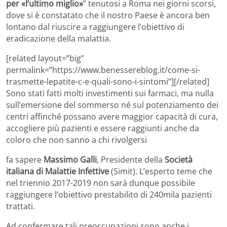
per «l’ultimo miglio»
” tenutosi a Roma nei giorni scorsi,
dove si è constatato che il nostro Paese è ancora ben
lontano dal riuscire a raggiungere l’obiettivo di
eradicazione della malattia.
[related layout=”big”
permalink=”https://www.benessereblog.it/come-si-
trasmette-lepatite-c-e-quali-sono-i-sintomi”][/related]
Sono stati fatti molti investimenti sui farmaci, ma nulla
sull’emersione del sommerso né sul potenziamento dei
centri affinché possano avere maggior capacità di cura,
accogliere più pazienti e essere raggiunti anche da
coloro che non sanno a chi rivolgersi
fa sapere
Massimo Galli
, Presidente della
Società
italiana di Malattie Infettive
(Simit). L’esperto teme che
nel triennio 2017-2019 non sarà dunque possibile
raggiungere l’obiettivo prestabilito di 240mila pazienti
trattati.
Ad confermare tali preoccupazioni sono anche i