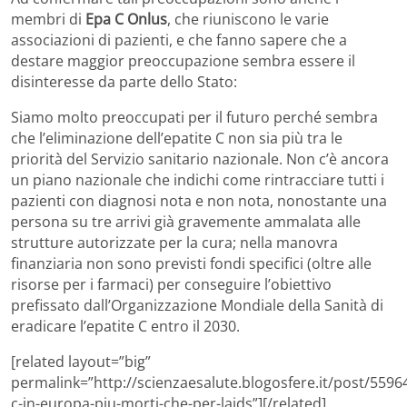
membri di
Epa C Onlus
, che riuniscono le varie
associazioni di pazienti, e che fanno sapere che a
destare maggior preoccupazione sembra essere il
disinteresse da parte dello Stato:
Siamo molto preoccupati per il futuro perché sembra
che l’eliminazione dell’epatite C non sia più tra le
priorità del Servizio sanitario nazionale. Non c’è ancora
un piano nazionale che indichi come rintracciare tutti i
pazienti con diagnosi nota e non nota, nonostante una
persona su tre arrivi già gravemente ammalata alle
strutture autorizzate per la cura; nella manovra
finanziaria non sono previsti fondi specifici (oltre alle
risorse per i farmaci) per conseguire l’obiettivo
prefissato dall’Organizzazione Mondiale della Sanità di
eradicare l’epatite C entro il 2030.
[related layout=”big”
permalink=”http://scienzaesalute.blogosfere.it/post/5596
c-in-europa-piu-morti-che-per-laids”][/related]